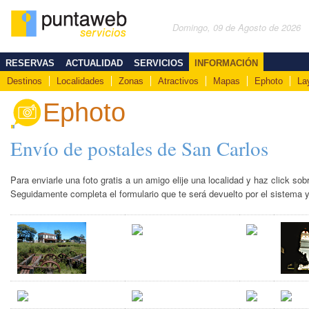
Domingo, 09 de Agosto de 2026
RESERVAS
ACTUALIDAD
SERVICIOS
INFORMACIÓN
Destinos
Localidades
Zonas
Atractivos
Mapas
Ephoto
La
Ephoto
Envío de postales de San Carlos
Para enviarle una foto gratis a un amigo elije una localidad y haz click so
Seguidamente completa el formulario que te será devuelto por el sistema y