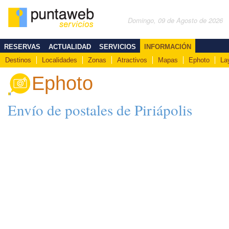
Domingo, 09 de Agosto de 2026
RESERVAS
ACTUALIDAD
SERVICIOS
INFORMACIÓN
Destinos
Localidades
Zonas
Atractivos
Mapas
Ephoto
La
Ephoto
Envío de postales de Piriápolis