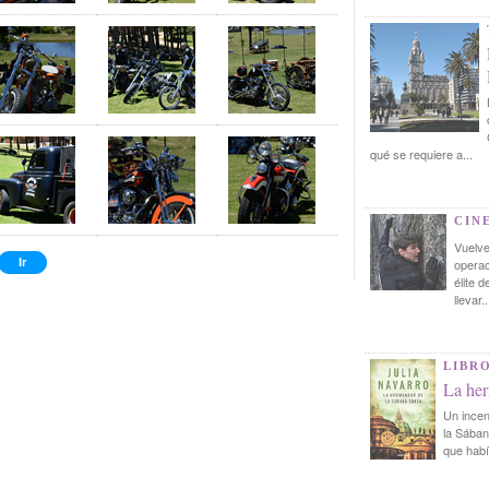
qué se requiere a...
CIN
Vuelve
operac
élite 
llevar..
LIBR
La her
Un incen
la Sában
que habí