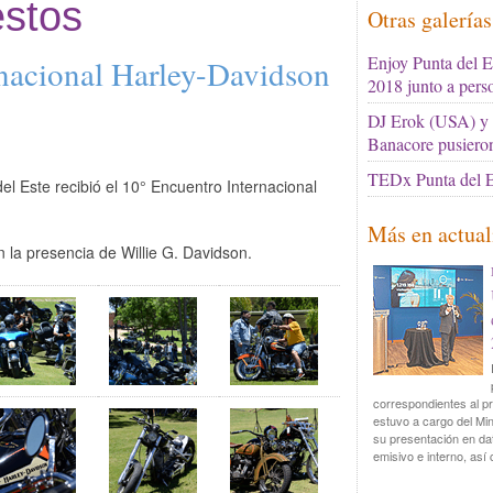
stos
Otras galería
Enjoy Punta del E
nacional Harley-Davidson
2018 junto a pers
DJ Erok (USA) y e
Banacore pusiero
TEDx Punta del E
el Este recibió el 10° Encuentro Internacional
Más en actual
n la presencia de Willie G. Davidson.
correspondientes al pr
estuvo a cargo del Min
su presentación en dat
emisivo e interno, así