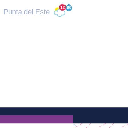
12
°
80
Punta del Este