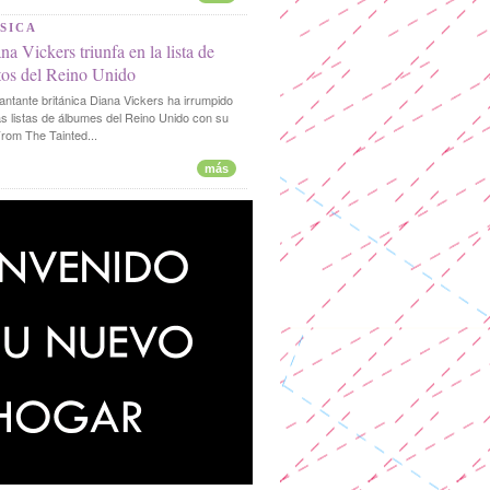
SICA
na Vickers triunfa en la lista de
tos del Reino Unido
antante británica Diana Vickers ha irrumpido
as listas de álbumes del Reino Unido con su
rom The Tainted...
más