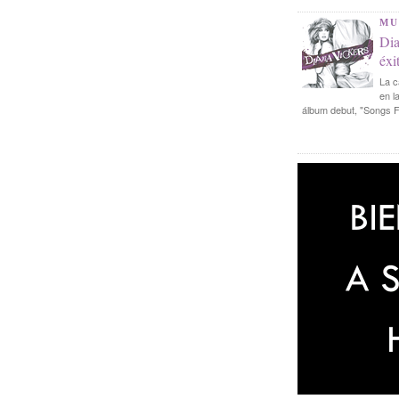
MU
Dia
éxi
La c
en l
álbum debut, "Songs F