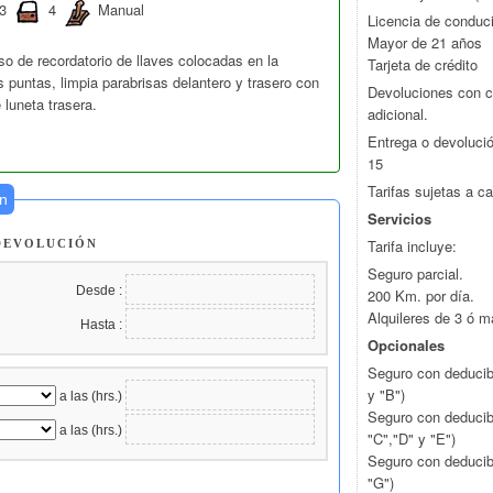
3
4
Manual
Licencia de conduci
Mayor de 21 años
so de recordatorio de llaves colocadas en la
Tarjeta de crédito
s puntas, limpia parabrisas delantero y trasero con
Devoluciones con c
luneta trasera.
adicional.
Entrega o devoluci
15
Tarifas sujetas a c
ón
Servicios
Tarifa incluye:
 DEVOLUCIÓN
Seguro parcial.
Desde :
200 Km. por día.
Alquileres de 3 ó 
Hasta :
Opcionales
Seguro con deducib
y "B")
a las (hrs.)
Seguro con deducib
a las (hrs.)
"C","D" y "E")
Seguro con deducib
"G")