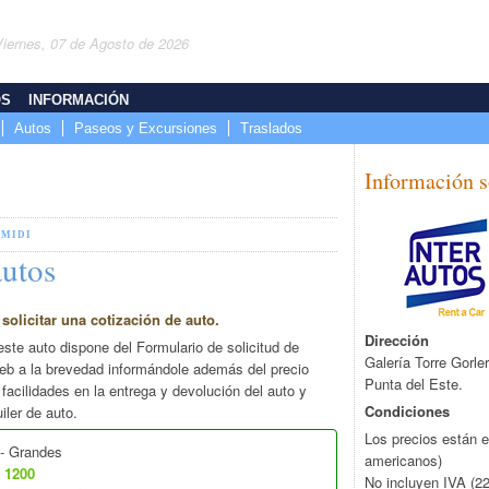
Viernes, 07 de Agosto de 2026
OS
INFORMACIÓN
Autos
Paseos y Excursiones
Traslados
Información s
 MIDI
autos
solicitar una cotización de auto.
Dirección
este auto dispone del Formulario de solicitud de
Galería Torre Gorle
eb a la brevedad informándole además del precio
Punta del Este.
facilidades en la entrega y devolución del auto y
Condiciones
ler de auto.
Los precios están 
- Grandes
americanos)
D
1200
No incluyen IVA (2