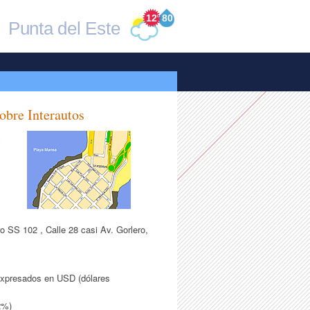
12
°
80
Punta del Este
obre Interautos
ro SS 102 , Calle 28 casi Av. Gorlero,
expresados en USD (dólares
2%)