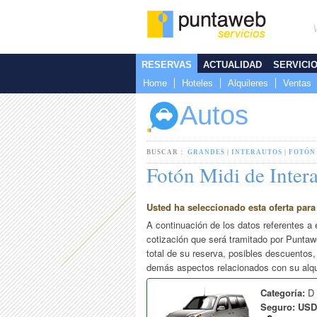
RESERVAS
ACTUALIDAD
SERVICI
Home
Hoteles
Alquileres
Ventas
Autos
BUSCAR :
GRANDES
|
INTERAUTOS
|
FOTÓN
Fotón Midi de Inter
Usted ha seleccionado esta oferta para 
A continuación de los datos referentes a 
cotización que será tramitado por Puntaw
total de su reserva, posibles descuentos, 
demás aspectos relacionados con su alqui
Categoría:
D 
Seguro: US