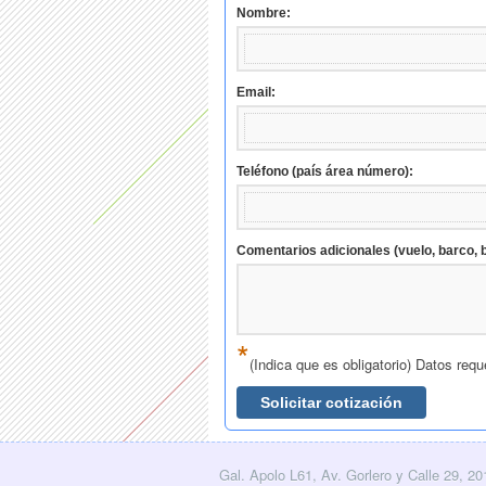
Nombre:
Email:
Teléfono (país área número):
Comentarios adicionales (vuelo, barco, b
*
(Indica que es obligatorio) Datos requ
Solicitar cotización
Gal. Apolo L61, Av. Gorlero y Calle 29, 2