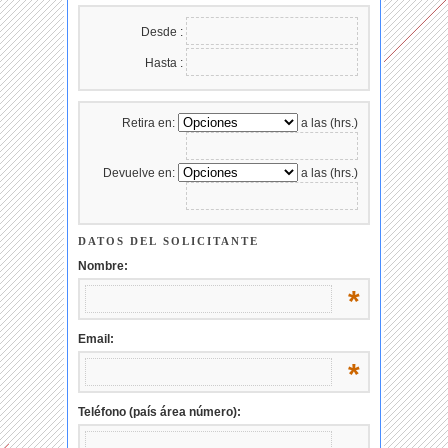
Desde :
Hasta :
Retira en:
a las (hrs.)
Devuelve en:
a las (hrs.)
DATOS DEL SOLICITANTE
Nombre:
*
Email:
*
Teléfono (país área número):