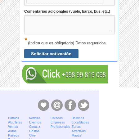
Comentarios adicionales (vuelo, barco, bus, etc.)
*
(Indica que es obligatorio) Datos requeridos
Solicitar cotización
Hoteles
Noticias
Listados
Destinos
Alquileres
Eventos
Empresas
Localidades
Ventas
Caras &
Profesionales
Zonas
Autos
Gestos
Atractivos
Paseos
Cine
Mapas