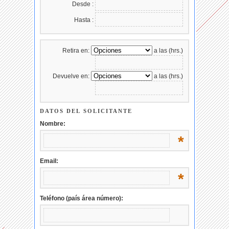
Desde :
Hasta :
Retira en:
a las (hrs.)
Devuelve en:
a las (hrs.)
DATOS DEL SOLICITANTE
Nombre:
*
Email:
*
Teléfono (país área número):