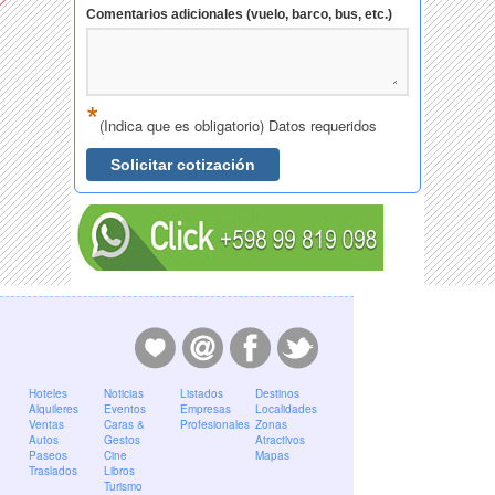
Comentarios adicionales (vuelo, barco, bus, etc.)
*
(Indica que es obligatorio) Datos requeridos
Solicitar cotización
Hoteles
Noticias
Listados
Destinos
Alquileres
Eventos
Empresas
Localidades
Ventas
Caras &
Profesionales
Zonas
Autos
Gestos
Atractivos
Paseos
Cine
Mapas
Traslados
Libros
Turismo