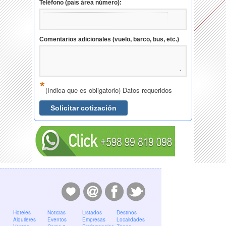
Teléfono (país área número):
Comentarios adicionales (vuelo, barco, bus, etc.)
*
(Indica que es obligatorio) Datos requeridos
Solicitar cotización
Hoteles
Noticias
Listados
Destinos
Alquileres
Eventos
Empresas
Localidades