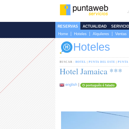
RESERVAS
ACTUALIDAD
SERVICI
Home
Hoteles
Alquileres
Ventas
Hoteles
BUSCAR :
HOTEL
|
PUNTA DEL ESTE
|
PUNTA
Hotel Jamaica ***
english
|
O português é falado