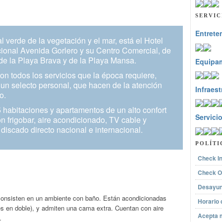
SERVIC
Entrete
al verde de la vegetación y el mar, está el Hotel
cional Avenida Gorlero y su Centro Comercial, de
de la Playa Brava y de la Playa Mansa.
Equipa
con todos los servicios que la época requiere,
 un selecto personal, que hacen de la atención
Infraest
o.
 habitaciones y apartamentos de un alto confort
Servici
n frigobar, aire acondicionado, TV cable y
 discado directo nacional e internacional.
POLÍTI
Check I
Check O
Desayun
consisten en un ambiente con baño. Están acondicionadas
Horario
es en doble), y admiten una cama extra. Cuentan con aire
Acepta 
.