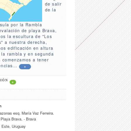
de salir
de la
sula por la Rambla
nvalación de playa Brava,
os la escultura de "Los
" a nuestra derecha,
os edificación en altura
 la rambla y en segunda
s comenzamos a tener
encias...
+
CIÓN
+
n
azonas esq. María Vaz Ferreira.
 Playa Brava. - Brava
l Este, Uruguay