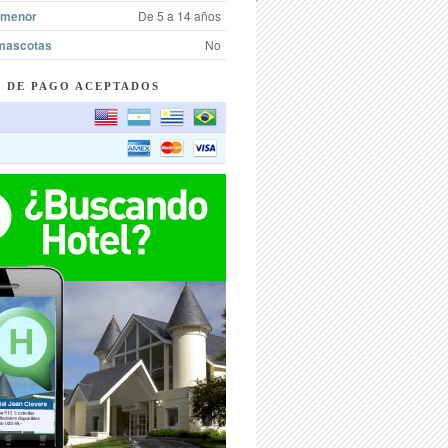
 menor
De 5 a 14 años
mascotas
No
 DE PAGO ACEPTADOS