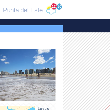
12
°
80
Punta del Este
Luego