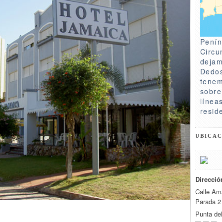
Penín
Circu
dejam
Dedos
tenem
sobre
línea
resid
UBICA
Direcció
Calle Am
Parada 2
Punta de