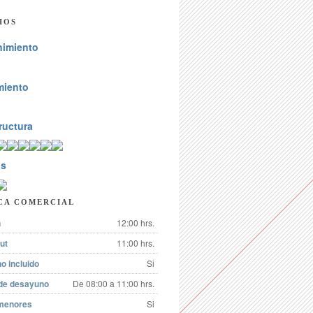
IOS
nimiento
miento
ructura
os
CA COMERCIAL
n
12:00 hrs.
ut
11:00 hrs.
o incluido
Si
 de desayuno
De 08:00 a 11:00 hrs.
menores
Si