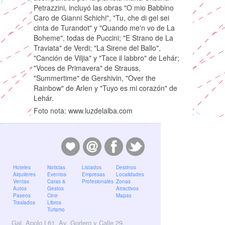
Petrazzini, incluyó las obras "O mio Babbino
Caro de Gianni Schichi", "Tu, che di gel sei
cinta de Turandot" y "Quando me'n vo de La
Boheme", todas de Puccini; "E Strano de La
Traviata" de Verdi; "La Sirene del Ballo",
"Canción de Viljia" y "Tace il labbro" de Lehár;
"Voces de Primavera" de Strauss,
"Summertime" de Gershivin, "Over the
Rainbow" de Arlen y "Tuyo es mi corazón" de
Lehár.
Foto nota: www.luzdelalba.com
Hoteles
Noticias
Listados
Destinos
Alquileres
Eventos
Empresas
Localidades
Ventas
Caras &
Profesionales
Zonas
Autos
Gestos
Atractivos
Paseos
Cine
Mapas
Traslados
Libros
Turismo
Gal. Apolo L61, Av. Gorlero y Calle 29,