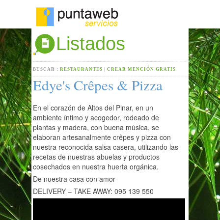
Listados
BUSCAR :
RESTAURANTES
|
CREAR MENCIÓN GRATIS
Edye's Crêpes & Pizza
En el corazón de Altos del Pinar, en un
ambiente íntimo y acogedor, rodeado de
plantas y madera, con buena música, se
elaboran artesanalmente crêpes y pizza con
nuestra reconocida salsa casera, utilizando las
recetas de nuestras abuelas y productos
cosechados en nuestra huerta orgánica.
De nuestra casa con amor
DELIVERY – TAKE AWAY: 095 139 550