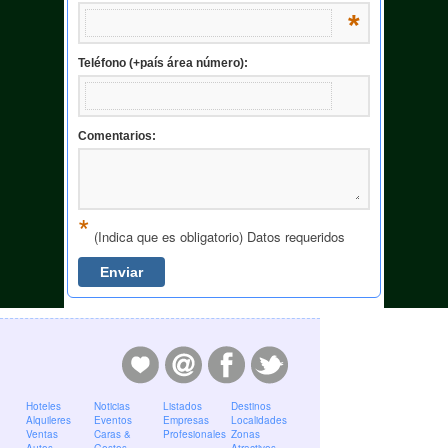
*
Teléfono (+país área número):
Comentarios:
*
(Indica que es obligatorio) Datos requeridos
Hoteles
Noticias
Listados
Destinos
Alquileres
Eventos
Empresas
Localidades
Ventas
Caras &
Profesionales
Zonas